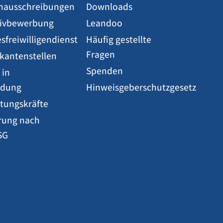
enausschreibungen
Downloads
ativbewerbung
Leandoo
sfreiwilligendienst
Häufig gestellte
Fragen
ikantenstellen
Spenden
 in
ldung
Hinweisgeberschutzgesetz
etungskräfte
rung nach
SG