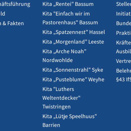
häftsführung
Kita „Rentei” Bassum
Stell
ild
Kita "Einfach wir im
Initi
Pastorenhaus" Bassum
n & Fakten
Bunde
Kita „Spatzennest” Hassel
Prakt
Kita „Morgenland” Leeste
Kräfte
Kita „Arche Noah”
Ausbi
Nordwohlde
Vertr
Kita „Sonnenstrahl” Syke
Beleh
Kita „Pusteblume” Weyhe
§43 If
Kita "Luthers
Weltentdecker"
Twistringen
Kita „Lütje Speelhuus”
Barrien