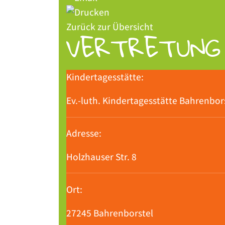
Zurück zur Übersicht
VERTRETUNG 
Kindertagesstätte:
Ev.-luth. Kindertagesstätte Bahrenbor
Adresse:
Holzhauser Str. 8
Ort:
27245 Bahrenborstel