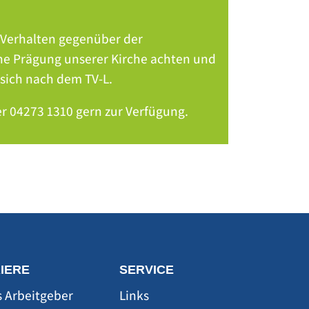
s Verhalten gegenüber der
che Prägung unserer Kirche achten und
 sich nach dem TV-L.
er 04273 1310 gern zur Verfügung.
IERE
SERVICE
s Arbeitgeber
Links