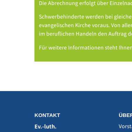
Die Abrechnung erfolgt über Einzelna
Schwerbehinderte werden bei gleicher 
evangelischen Kirche voraus. Von alle
im beruflichen Handeln den Auftrag de
Für weitere Informationen steht Ihnen
KONTAKT
ÜBE
Vors
Ev.-luth.