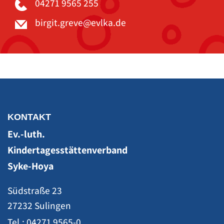
04271 9565 255
KONTAKT
Ev.-luth.
Kindertagesstättenverband
Syke-Hoya
Südstraße 23
27232 Sulingen
Tel.: 04271 9565-0