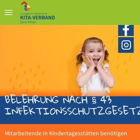
BELEHRUNG NACH § 43
INFEKTIONSSCHUTZGESET
Mitarbeitende in Kindertagesstätten benötigen